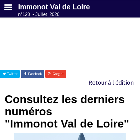
Immonot Val de Loire
n°129 - Juillet 2026
Abonnez-vous
gratuitement
Annuaire des
Twitter
Facebook
Google+
notaires
Retour à l'édition
Consultez les derniers
Contactez-nous
numéros
"Immonot Val de Loire"