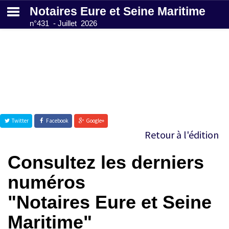
Notaires Eure et Seine Maritime
n°431 - Juillet 2026
Abonnez-vous
gratuitement
Annuaire des
Twitter
Facebook
Google+
notaires
Retour à l'édition
Consultez les derniers
Contactez-nous
numéros
"Notaires Eure et Seine
Maritime"