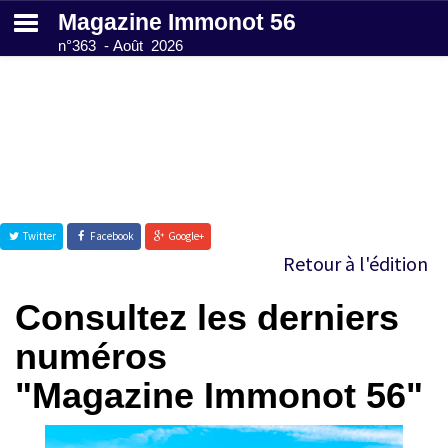
Magazine Immonot 56
n°363 - Août 2026
Abonnez-vous
gratuitement
Annuaire des
Twitter
Facebook
Google+
notaires
Retour à l'édition
Consultez les derniers
Contactez-nous
numéros
"Magazine Immonot 56"